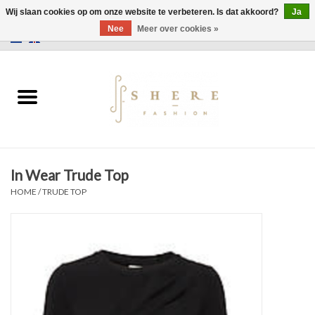
Wij slaan cookies op om onze website te verbeteren. Is dat akkoord?
Ja
Nee
Meer over cookies »
0 Artikelen - €0,00
Home
Jurken
Broeken
In Wear Trude Top
Rokken
HOME
/
TRUDE TOP
Tassen
Jassen
Truien