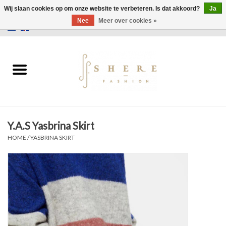
Wij slaan cookies op om onze website te verbeteren. Is dat akkoord?
Ja
Nee
Meer over cookies »
0 Artikelen - €0,00
Home
Jurken
Broeken
Y.A.S Yasbrina Skirt
Rokken
HOME
/
YASBRINA SKIRT
Tassen
Jassen
Truien