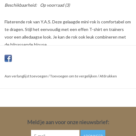
Beschikbaarheid:
Op voorraad
(3)
Flaterende rok van Y.A.S. Deze gelaagde mini-rok is comfortabel om
te dragen. Stijl het eenvoudig met een effen T-shirt en trainers
voor een alledaagse look. Je kan de rok ook leuk combineren met
de bijpassende blouse.
Kleur:
Amberlight
Materiaal:
Aan verlanglijst toevoegen
/
Toevoegen om te vergelijken
/
Afdrukken
55% Gerecycled
Polyester
45% Polyester
Meld je aan voor onze nieuwsbrief: