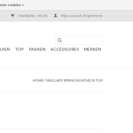
over cookies »
0 Artikelen - €0,00
Mijn account / Registreren
UIEN
TOP
PAKKEN
ACCESSOIRES
MERKEN
HOME
/
YASCLADY SPRING BOATNECK TOP