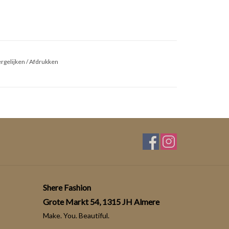
rgelijken
/
Afdrukken
Shere Fashion
Grote Markt 54, 1315 JH Almere
Make. You. Beautiful.