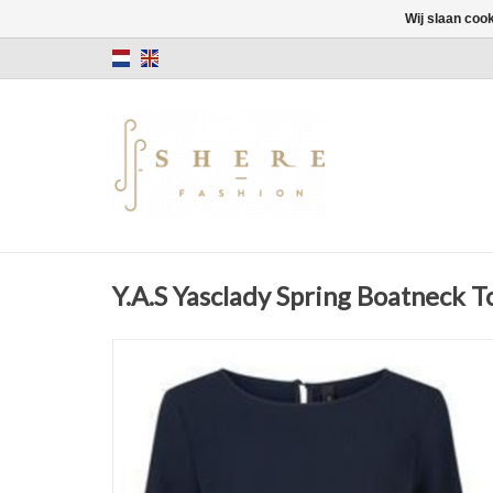
Wij slaan coo
Y.A.S Yasclady Spring Boatneck T