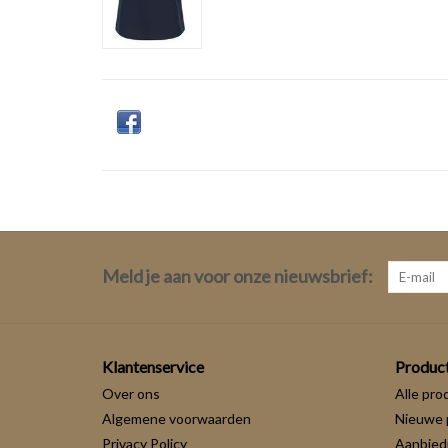
Meld je aan voor onze nieuwsbrief:
Klantenservice
Produc
Over ons
Alle pro
Algemene voorwaarden
Nieuwe 
Privacy Policy
Aanbied