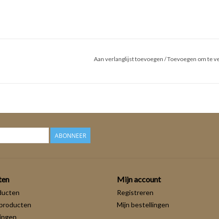
Aan verlanglijst toevoegen
/
Toevoegen om te ve
ABONNEER
ten
Mijn account
ducten
Registreren
producten
Mijn bestellingen
ingen