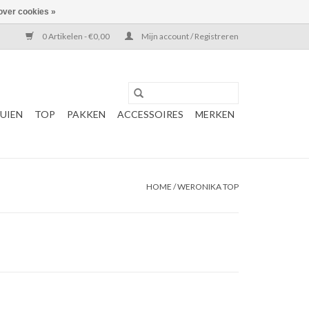
over cookies »
0 Artikelen - €0,00
Mijn account / Registreren
UIEN
TOP
PAKKEN
ACCESSOIRES
MERKEN
HOME
/
WERONIKA TOP