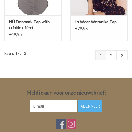
NÜ Denmark Top with
In Wear Weronika Top
crinkle effect
€79,95
€49,95
Pagina 1 van 2
1
2
Meld je aan voor onze nieuwsbrief:
ABONNEER