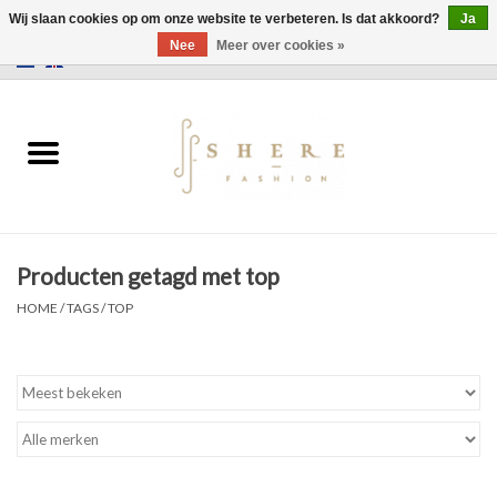
Wij slaan cookies op om onze website te verbeteren. Is dat akkoord?
Ja
Nee
Meer over cookies »
0 Artikelen - €0,00
Home
Jurken
Broeken
Producten getagd met top
Rokken
HOME
/
TAGS
/
TOP
Tassen
Jassen
Truien