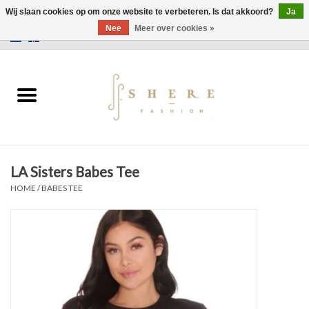
Wij slaan cookies op om onze website te verbeteren. Is dat akkoord?
Ja
Nee
Meer over cookies »
0 Artikelen - €0,00
Home
Jurken
Broeken
LA Sisters Babes Tee
Rokken
HOME
/
BABES TEE
Tassen
Jassen
Truien