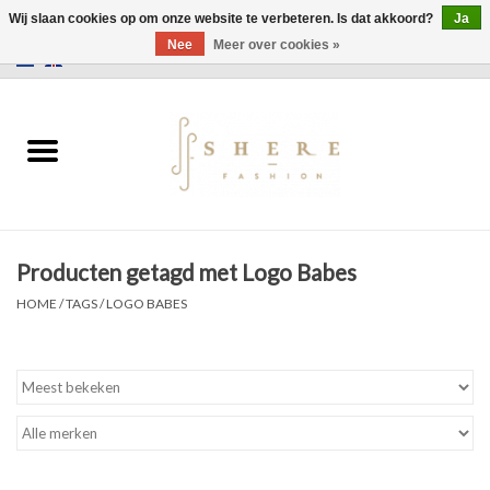
Wij slaan cookies op om onze website te verbeteren. Is dat akkoord?
Ja
Nee
Meer over cookies »
0 Artikelen - €0,00
Home
Jurken
Broeken
Producten getagd met Logo Babes
Rokken
HOME
/
TAGS
/
LOGO BABES
Tassen
Jassen
Truien