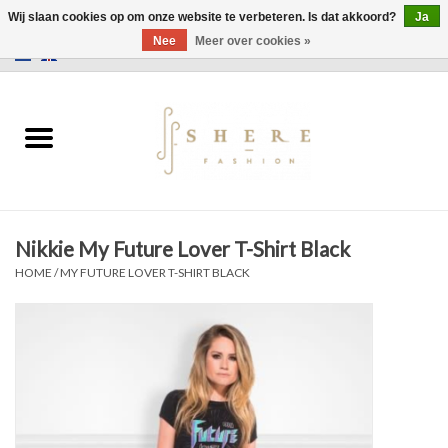
Wij slaan cookies op om onze website te verbeteren. Is dat akkoord?
Ja
Nee
Meer over cookies »
0 Artikelen - €0,00
Home
Jurken
Broeken
Nikkie My Future Lover T-Shirt Black
Rokken
HOME
/
MY FUTURE LOVER T-SHIRT BLACK
Tassen
Jassen
Truien