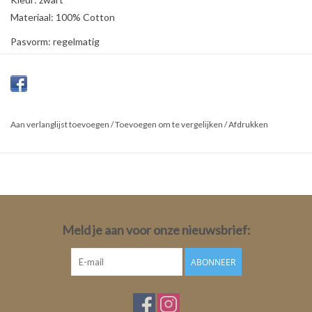
Materiaal: 100% Cotton
Pasvorm: regelmatig
Lengte: medium
Mouwlengte: korte mouw
Mouwlengte maat 34:18, 5cm
Totale lengte: 67cm
Aan verlanglijst toevoegen
/
Toevoegen om te vergelijken
/
Afdrukken
Meld je aan voor onze nieuwsbrief:
ABONNEER