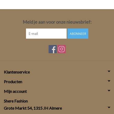
Meld je aan voor onze nieuwsbrief:
ABONNEER
Klantenservice
Producten
Mijn account
Shere Fashion
Grote Markt 54, 1315 JH Almere