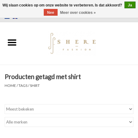
Wij slaan cookies op om onze website te verbeteren. Is dat akkoord?
Ja
Nee
Meer over cookies »
0 Artikelen - €0,00
Home
Jurken
Broeken
Producten getagd met shirt
Rokken
HOME
/
TAGS
/
SHIRT
Tassen
Jassen
Truien