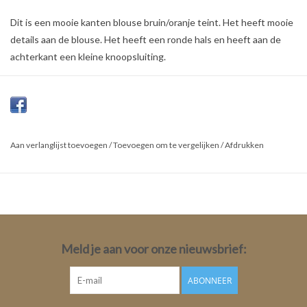
Dit is een mooie kanten blouse bruin/oranje teint. Het heeft mooie
details aan de blouse. Het heeft een ronde hals en heeft aan de
achterkant een kleine knoopsluiting.
Kleur:
Copper Tan
Materiaal:
100% Nylon
Aan verlanglijst toevoegen
/
Toevoegen om te vergelijken
/
Afdrukken
Meld je aan voor onze nieuwsbrief:
ABONNEER