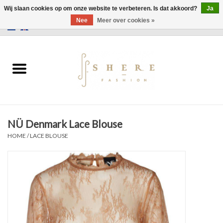
Wij slaan cookies op om onze website te verbeteren. Is dat akkoord?
Ja
Nee
Meer over cookies »
0 Artikelen - €0,00
Home
Jurken
Broeken
NÜ Denmark Lace Blouse
Rokken
HOME
/
LACE BLOUSE
Tassen
Jassen
Truien