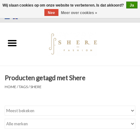
Wij slaan cookies op om onze website te verbeteren. Is dat akkoord?
Ja
Nee
Meer over cookies »
0 Artikelen - €0,00
Home
Jurken
Broeken
Producten getagd met Shere
Rokken
HOME
/
TAGS
/
SHERE
Tassen
Jassen
Truien