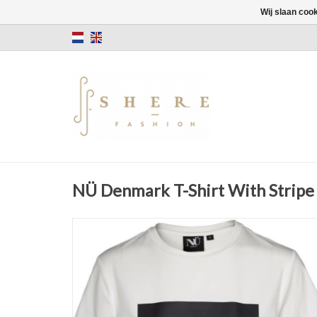
Wij slaan coo
NÜ Denmark T-Shirt With Stripe 