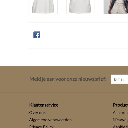
Meld je aan voor onze nieuwsbrief:
Klantenservice
Produc
Over ons
Alle pro
Algemene voorwaarden
Nieuwe 
Privacy Policy
Aanbied