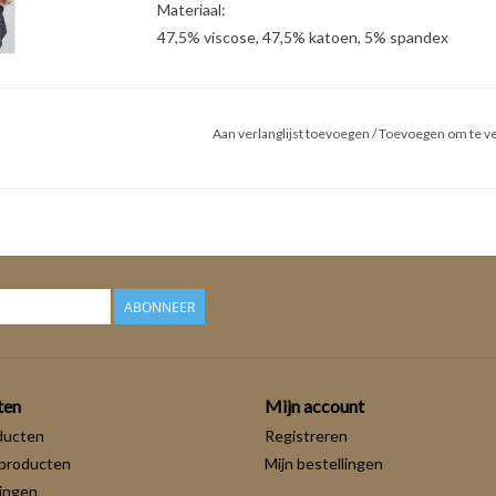
Materiaal:
47,5% viscose, 47,5% katoen, 5% spandex
Aan verlanglijst toevoegen
/
Toevoegen om te ve
ABONNEER
ten
Mijn account
ducten
Registreren
producten
Mijn bestellingen
ingen