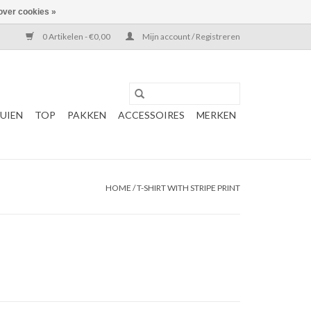
over cookies »
0 Artikelen - €0,00
Mijn account / Registreren
UIEN
TOP
PAKKEN
ACCESSOIRES
MERKEN
HOME
/
T-SHIRT WITH STRIPE PRINT