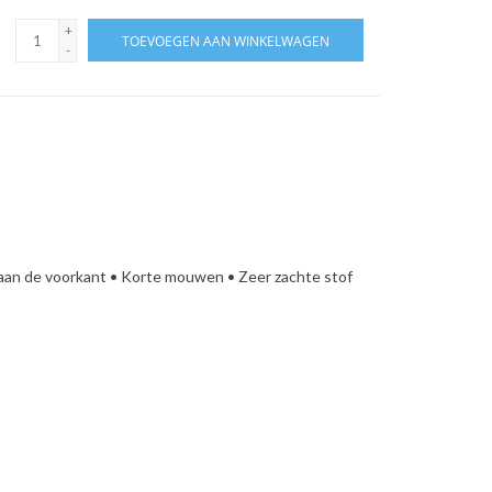
+
TOEVOEGEN AAN WINKELWAGEN
-
n aan de voorkant • Korte mouwen • Zeer zachte stof