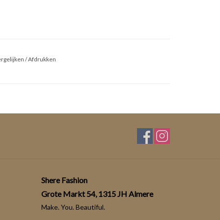
rgelijken
/
Afdrukken
Shere Fashion
Grote Markt 54, 1315 JH Almere
Make. You. Beautiful.