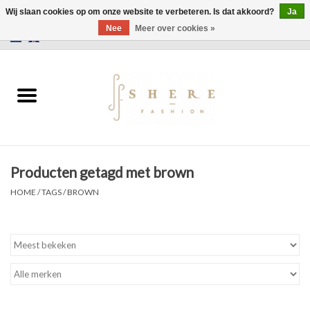
Wij slaan cookies op om onze website te verbeteren. Is dat akkoord?
Ja
Nee
Meer over cookies »
0 Artikelen - €0,00
Home
Jurken
Broeken
Producten getagd met brown
Rokken
HOME
/
TAGS
/
BROWN
Tassen
Jassen
Truien