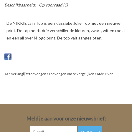
Beschikbaarheid:
Op voorraad
(1)
De NIKKIE Jain Top is een klassieke Jolie Top met een nieuwe
print. De top heeft drie verschillende kleuren, zwart, wit en roest
en een all over N logo print. De top valt aangesloten.
Kleur: Zwart
67% Viscose 33% Nylon
Aan verlanglijst toevoegen
Fit: Strak
/
Toevoegen om te vergelijken
/
Afdrukken
Lengte: Medium
Mouwlengte: Lange mouw
Mouwlengte bij maat 34: 78cm
Totale Lengte: 63cm
Meld je aan voor onze nieuwsbrief: