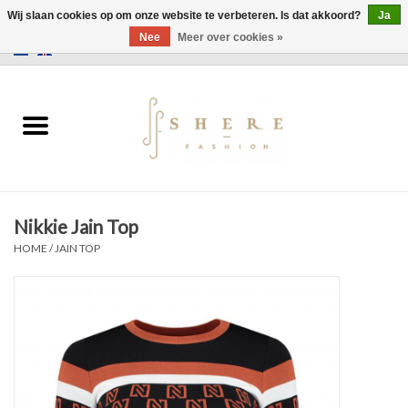
Wij slaan cookies op om onze website te verbeteren. Is dat akkoord?
Ja
Nee
Meer over cookies »
0 Artikelen - €0,00
Home
Jurken
Broeken
Nikkie Jain Top
Rokken
HOME
/
JAIN TOP
Tassen
Jassen
Truien