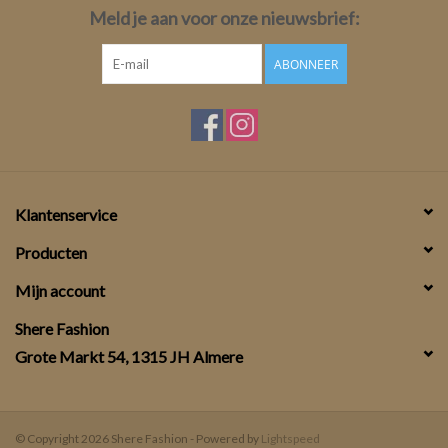
Meld je aan voor onze nieuwsbrief:
ABONNEER
Klantenservice
Producten
Mijn account
Shere Fashion
Grote Markt 54, 1315 JH Almere
© Copyright 2026 Shere Fashion - Powered by
Lightspeed