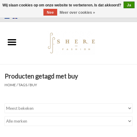
Wij slaan cookies op om onze website te verbeteren. Is dat akkoord?
Ja
Nee
Meer over cookies »
0 Artikelen - €0,00
Home
Jurken
Broeken
Producten getagd met buy
Rokken
HOME
/
TAGS
/
BUY
Tassen
Jassen
Truien