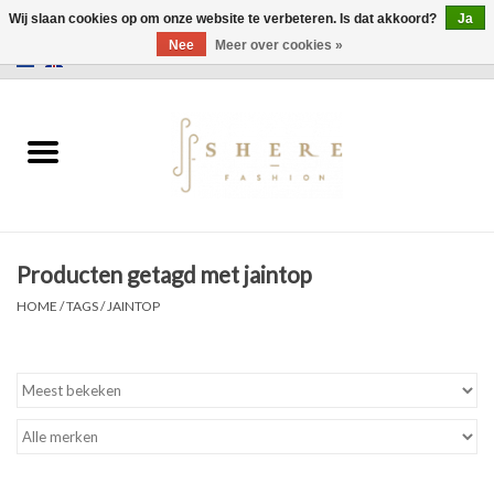
Wij slaan cookies op om onze website te verbeteren. Is dat akkoord?
Ja
Nee
Meer over cookies »
0 Artikelen - €0,00
Home
Jurken
Broeken
Producten getagd met jaintop
Rokken
HOME
/
TAGS
/
JAINTOP
Tassen
Jassen
Truien