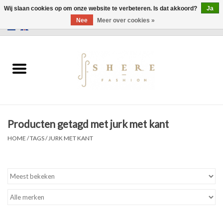
Wij slaan cookies op om onze website te verbeteren. Is dat akkoord?
Ja
Nee
Meer over cookies »
0 Artikelen - €0,00
Home
Jurken
Broeken
Producten getagd met jurk met kant
Rokken
HOME
/
TAGS
/
JURK MET KANT
Tassen
Jassen
Truien