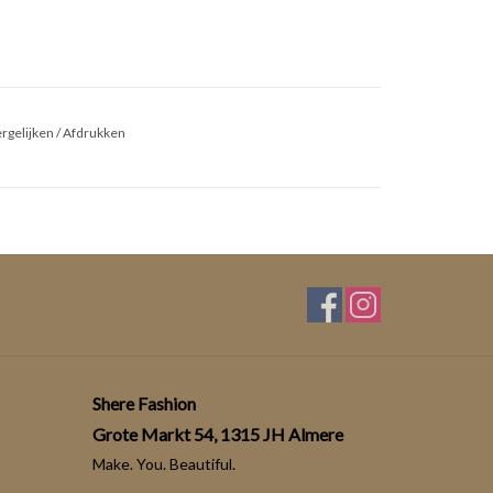
rgelijken
/
Afdrukken
Shere Fashion
Grote Markt 54, 1315 JH Almere
Make. You. Beautiful.