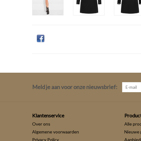
Meld je aan voor onze nieuwsbrief:
Klantenservice
Produc
Over ons
Alle pro
Algemene voorwaarden
Nieuwe 
Privacy Policy
Aanbied