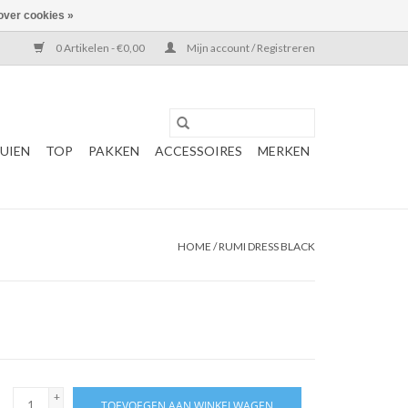
over cookies »
0 Artikelen - €0,00
Mijn account / Registreren
UIEN
TOP
PAKKEN
ACCESSOIRES
MERKEN
HOME
/
RUMI DRESS BLACK
+
TOEVOEGEN AAN WINKELWAGEN