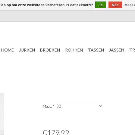
kies op om onze website te verbeteren. Is dat akkoord?
Ja
Nee
Meer 
HOME
JURKEN
BROEKEN
ROKKEN
TASSEN
JASSEN
TR
Maat:
*
€179,99