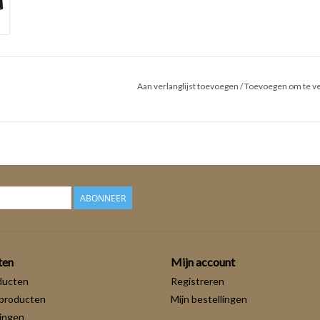
Aan verlanglijst toevoegen
/
Toevoegen om te ve
ABONNEER
ten
Mijn account
ducten
Registreren
producten
Mijn bestellingen
ingen