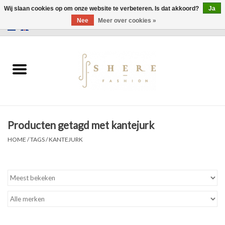
Wij slaan cookies op om onze website te verbeteren. Is dat akkoord?
Ja
Nee
Meer over cookies »
0 Artikelen - €0,00
Home
Jurken
Broeken
Producten getagd met kantejurk
Rokken
HOME
/
TAGS
/
KANTEJURK
Tassen
Jassen
Truien