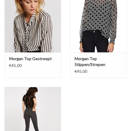
Morgan Top Gestreept
Morgan Top
Stippen/Strepen
€45,00
€45,00