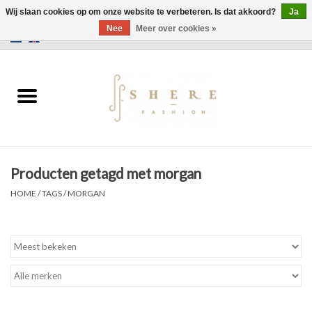
Wij slaan cookies op om onze website te verbeteren. Is dat akkoord?
Ja
Nee
Meer over cookies »
0 Artikelen - €0,00
Home
Jurken
Broeken
Producten getagd met morgan
Rokken
HOME
/
TAGS
/
MORGAN
Tassen
Jassen
Truien