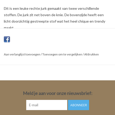
Dit is een leuke rechte jurk gemaakt van twee verschillende
stoffen. De jurk zit net boven de knie. De bovenzijde heeft een
licht doorzichtig gestreepte stof wat het heel chique en trendy
maakt.
Kleur:
Zwart
Aan verlanglijst toevoegen
/
Toevoegen om te vergelijken
/
Afdrukken
Materiaal:
95% Polymide
5% Elasthanne
Meld je aan voor onze nieuwsbrief:
ABONNEER