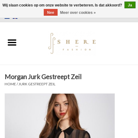
Wij slaan cookies op om onze website te verbeteren. Is dat akkoord?
Ja
Nee
Meer over cookies »
0 Artikelen - €0,00
Home
Jurken
Broeken
Morgan Jurk Gestreept Zeil
Rokken
HOME
/
JURK GESTREEPT ZEIL
Tassen
Jassen
Truien