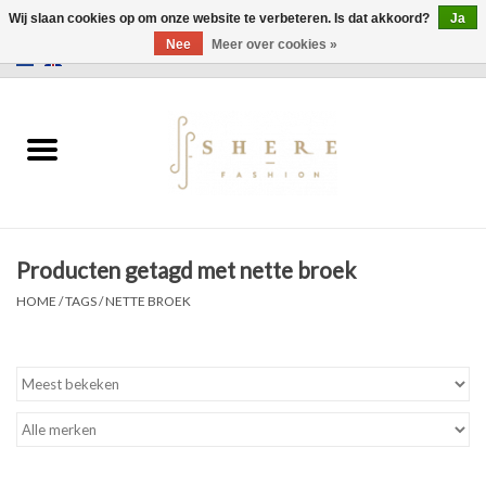
Wij slaan cookies op om onze website te verbeteren. Is dat akkoord?
Ja
Nee
Meer over cookies »
0 Artikelen - €0,00
Home
Jurken
Broeken
Producten getagd met nette broek
Rokken
HOME
/
TAGS
/
NETTE BROEK
Tassen
Jassen
Truien