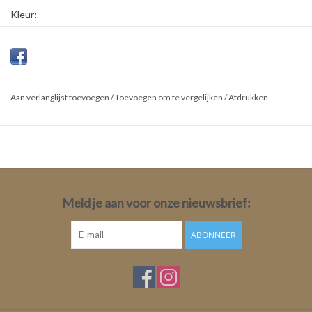
Kleur:
Blauw
Materiaal:
88% Polyamide
Aan verlanglijst toevoegen
/
Toevoegen om te vergelijken
/
Afdrukken
12% Elastan
Meld je aan voor onze nieuwsbrief:
ABONNEER