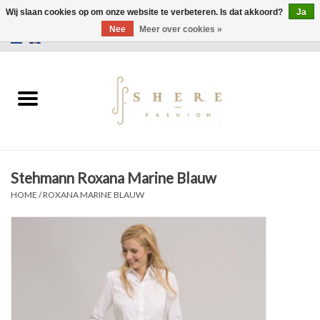
Wij slaan cookies op om onze website te verbeteren. Is dat akkoord?
Ja
Nee
Meer over cookies »
0 Artikelen - €0,00
Home
Jurken
Broeken
Stehmann Roxana Marine Blauw
Rokken
HOME
/
ROXANA MARINE BLAUW
Tassen
Jassen
Truien