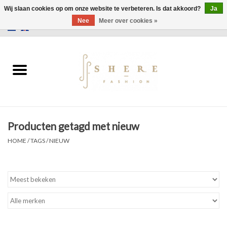
Wij slaan cookies op om onze website te verbeteren. Is dat akkoord?
Ja
Nee
Meer over cookies »
0 Artikelen - €0,00
Home
Jurken
Broeken
Producten getagd met nieuw
Rokken
HOME
/
TAGS
/
NIEUW
Tassen
Jassen
Truien