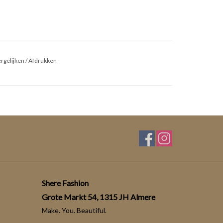
rgelijken
/
Afdrukken
Shere Fashion
Grote Markt 54, 1315 JH Almere
Make. You. Beautiful.