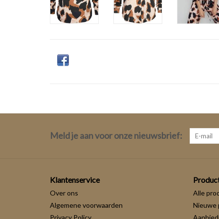
Meld je aan voor onze nieuwsbrief:
Klantenservice
Produc
Over ons
Alle pro
Algemene voorwaarden
Nieuwe 
Privacy Policy
Aanbied