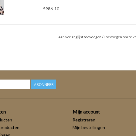
5986-10
Aan verlanglijst toevoegen
/
Toevoegen om te ve
ABONNEER
ten
Mijn account
ducten
Registreren
producten
Mijn bestellingen
ingen