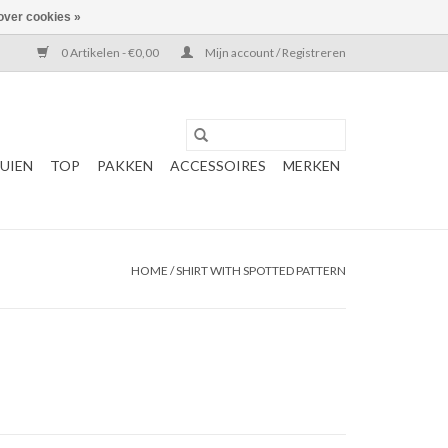
over cookies »
0 Artikelen - €0,00
Mijn account / Registreren
UIEN
TOP
PAKKEN
ACCESSOIRES
MERKEN
HOME
/
SHIRT WITH SPOTTED PATTERN