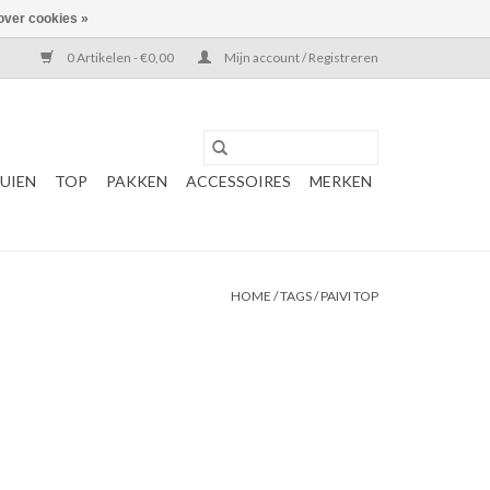
over cookies »
0 Artikelen - €0,00
Mijn account / Registreren
UIEN
TOP
PAKKEN
ACCESSOIRES
MERKEN
HOME
/
TAGS
/
PAIVI TOP