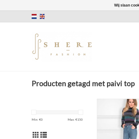
Wij slaan coo
Producten getagd met paivi top
NIKKIE
Multi Stripe
TOEVOEGEN AAN WI
Min: €
0
Max: €
150