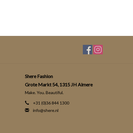
Shere Fashion
Grote Markt 54, 1315 JH Almere
Make. You. Beautiful.
+31 (0)36 844 1300
info@shere.nl