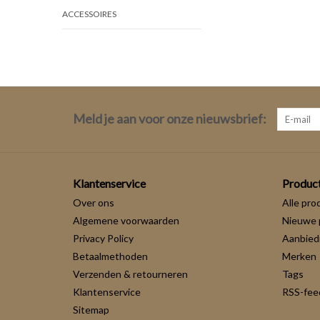
ACCESSOIRES
Meld je aan voor onze nieuwsbrief:
Klantenservice
Produc
Over ons
Alle pro
Algemene voorwaarden
Nieuwe 
Privacy Policy
Aanbied
Betaalmethoden
Merken
Verzenden & retourneren
Tags
Klantenservice
RSS-fee
Sitemap