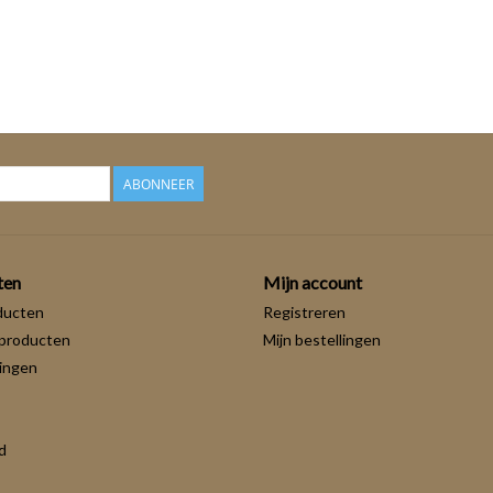
ABONNEER
ten
Mijn account
ducten
Registreren
producten
Mijn bestellingen
ingen
d