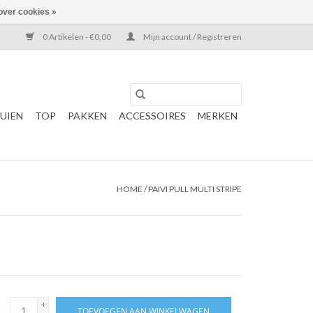
over cookies »
0 Artikelen - €0,00
Mijn account / Registreren
UIEN
TOP
PAKKEN
ACCESSOIRES
MERKEN
HOME
/
PAIVI PULL MULTI STRIPE
+
TOEVOEGEN AAN WINKELWAGEN