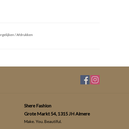
rgelijken
/
Afdrukken
Shere Fashion
Grote Markt 54, 1315 JH Almere
Make. You. Beautiful.