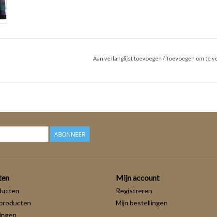
Aan verlanglijst toevoegen
/
Toevoegen om te ve
ABONNEER
ten
Mijn account
ducten
Registreren
producten
Mijn bestellingen
ingen