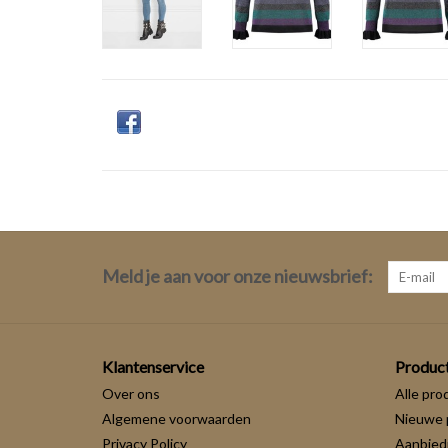
Meld je aan voor onze nieuwsbrief:
Klantenservice
Produc
Over ons
Alle pro
Algemene voorwaarden
Nieuwe 
Privacy Policy
Aanbied