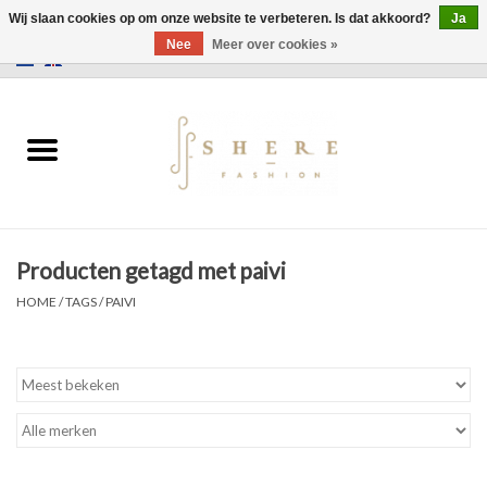
Wij slaan cookies op om onze website te verbeteren. Is dat akkoord?
Ja
Nee
Meer over cookies »
0 Artikelen - €0,00
Home
Jurken
Broeken
Producten getagd met paivi
Rokken
HOME
/
TAGS
/
PAIVI
Tassen
Jassen
Truien