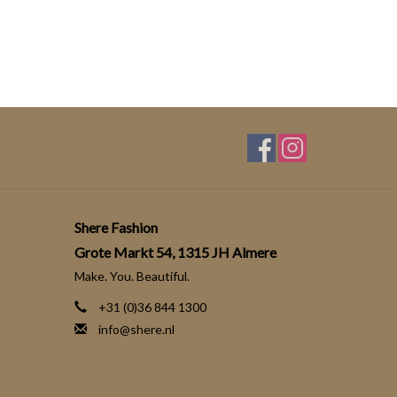
Shere Fashion
Grote Markt 54, 1315 JH Almere
Make. You. Beautiful.
+31 (0)36 844 1300
info@shere.nl