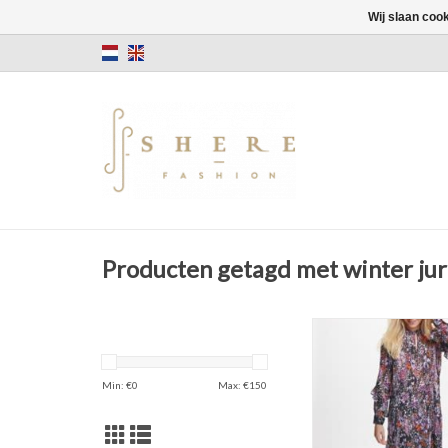
Wij slaan coo
Producten getagd met winter ju
Losse pasvo
Hilma Dres
Lange jurk
Min: €
0
Max: €
150