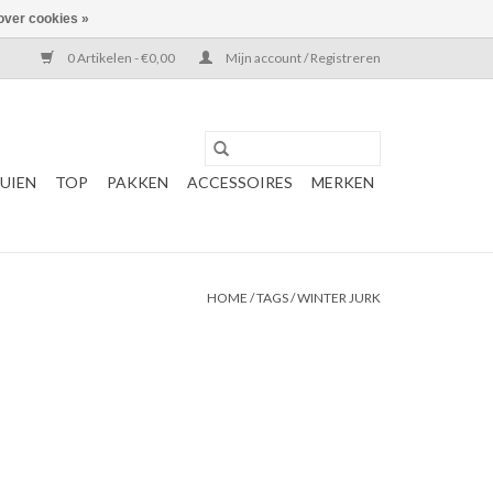
over cookies »
0 Artikelen - €0,00
Mijn account / Registreren
UIEN
TOP
PAKKEN
ACCESSOIRES
MERKEN
HOME
/
TAGS
/
WINTER JURK