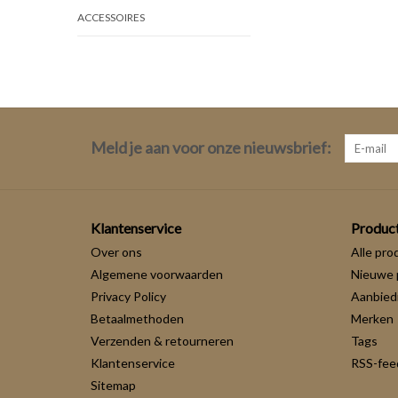
ACCESSOIRES
Meld je aan voor onze nieuwsbrief:
Klantenservice
Produc
Over ons
Alle pro
Algemene voorwaarden
Nieuwe 
Privacy Policy
Aanbied
Betaalmethoden
Merken
Verzenden & retourneren
Tags
Klantenservice
RSS-fee
Sitemap