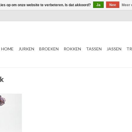
kies op om onze website te verbeteren. Is dat akkoord?
Ja
Nee
Meer 
HOME
JURKEN
BROEKEN
ROKKEN
TASSEN
JASSEN
TR
rk
rm
s