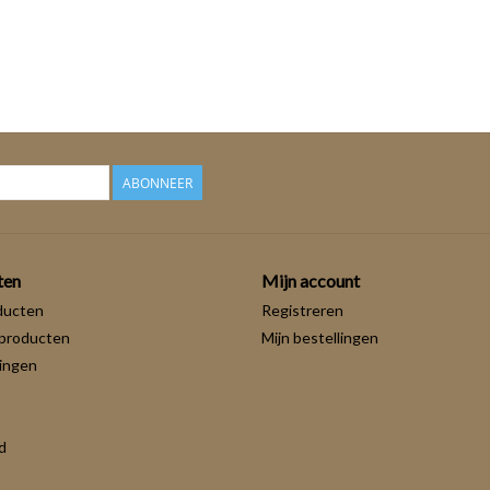
ABONNEER
ten
Mijn account
ducten
Registreren
producten
Mijn bestellingen
ingen
d