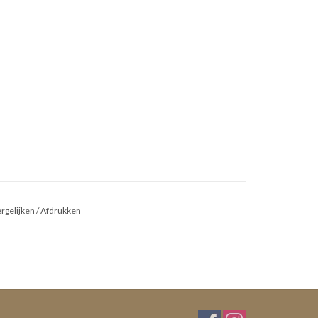
rgelijken
/
Afdrukken