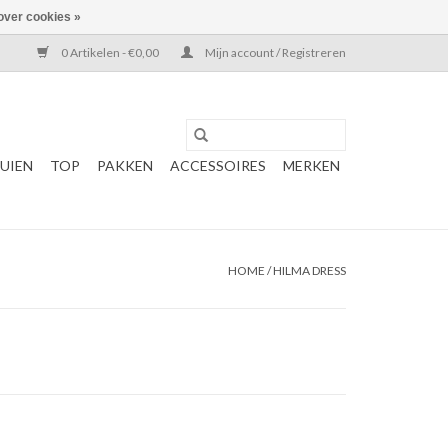
over cookies »
0 Artikelen - €0,00
Mijn account / Registreren
UIEN
TOP
PAKKEN
ACCESSOIRES
MERKEN
HOME
/
HILMA DRESS