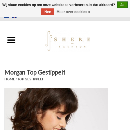
Wij slaan cookies op om onze website te verbeteren. Is dat akkoord?
Ja
Nee
Meer over cookies »
0 Artikelen - €0,00
Home
Jurken
Broeken
Morgan Top Gestippelt
Rokken
HOME
/
TOP GESTIPPELT
Tassen
Jassen
Truien