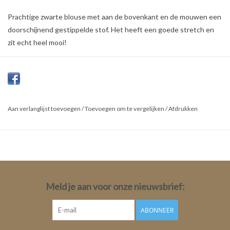
Prachtige zwarte blouse met aan de bovenkant en de mouwen een
doorschijnend gestippelde stof. Het heeft een goede stretch en
zit echt heel mooi!
Materiaal:
95% Polyester
5% Elasthanne
Aan verlanglijst toevoegen
/
Toevoegen om te vergelijken
/
Afdrukken
Meld je aan voor onze nieuwsbrief:
ABONNEER