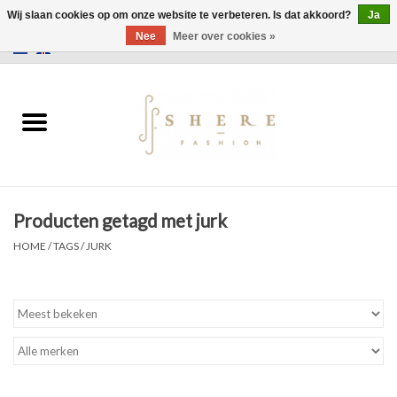
Wij slaan cookies op om onze website te verbeteren. Is dat akkoord?
Ja
Nee
Meer over cookies »
0 Artikelen - €0,00
Home
Jurken
Broeken
Producten getagd met jurk
Rokken
HOME
/
TAGS
/
JURK
Tassen
Jassen
Truien