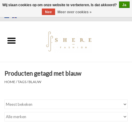
Wij slaan cookies op om onze website te verbeteren. Is dat akkoord?
Ja
Nee
Meer over cookies »
0 Artikelen - €0,00
Home
Jurken
Broeken
Producten getagd met blauw
Rokken
HOME
/
TAGS
/
BLAUW
Tassen
Jassen
Truien