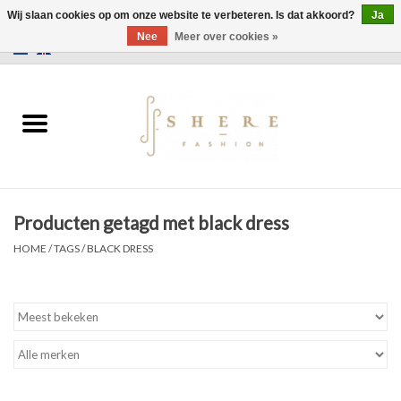
Wij slaan cookies op om onze website te verbeteren. Is dat akkoord?
Ja
Nee
Meer over cookies »
0 Artikelen - €0,00
Home
Jurken
Broeken
Producten getagd met black dress
Rokken
HOME
/
TAGS
/
BLACK DRESS
Tassen
Jassen
Truien