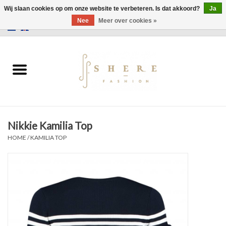
Wij slaan cookies op om onze website te verbeteren. Is dat akkoord?
Ja
Nee
Meer over cookies »
0 Artikelen - €0,00
Home
Jurken
Broeken
Nikkie Kamilia Top
Rokken
HOME
/
KAMILIA TOP
Tassen
Jassen
Truien