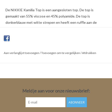
De NIKKIE Kamilia Top is een aangesloten top. De top is
gemaakt van 55% viscose en 45% polyamide. De top is
donkerblauw met witte strepen en heeft een ruffle aan de
voorkant.
Kleur: Navy
55% Viscose, 45% Polyamide
Aan verlanglijst toevoegen
/
Toevoegen om te vergelijken
/
Afdrukken
Pasvorm: Regular
Lengte: Medium
Mouwlengte: Long sleeve
Mouwlengte maat 34: 72cm
Totale Lengte: 62cm
Meld je aan voor onze nieuwsbrief:
ABONNEER