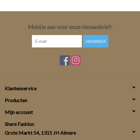
Meld je aan voor onze nieuwsbrief:
ABONNEER
Klantenservice
Producten
Mijn account
Shere Fashion
Grote Markt 54, 1315 JH Almere