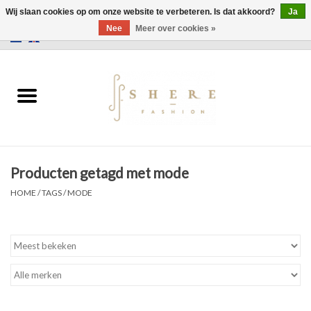
Wij slaan cookies op om onze website te verbeteren. Is dat akkoord?
Ja
Nee
Meer over cookies »
0 Artikelen - €0,00
Home
Jurken
Broeken
Producten getagd met mode
Rokken
HOME
/
TAGS
/
MODE
Tassen
Jassen
Truien